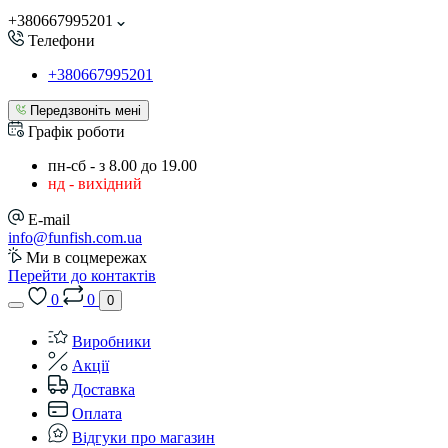
+380667995201
Телефони
+380667995201
Передзвоніть мені
Графік роботи
пн-сб - з 8.00 до 19.00
нд - вихідний
E-mail
info@funfish.com.ua
Ми в соцмережах
Перейти до контактів
0
0
0
Виробники
Акції
Доставка
Оплата
Відгуки про магазин