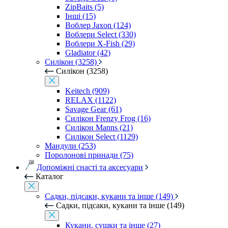
ZipBaits (5)
Інші (15)
Воблер Jaxon (124)
Воблери Select (330)
Воблери X-Fish (29)
Gladiator (42)
Силікон (3258)
Силікон (3258)
Keitech (909)
RELAX (1122)
Savage Gear (61)
Силікон Frenzy Frog (16)
Силікон Manns (21)
Силікон Select (1129)
Мандули (253)
Поролонові принади (75)
Допоміжні снасті та аксесуари
Каталог
Садки, підсаки, кукани та інше (149)
Садки, підсаки, кукани та інше (149)
Кукани, сушки та інше (27)