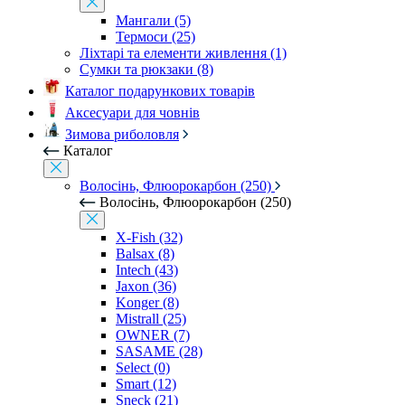
Мангали (5)
Термоси (25)
Ліхтарі та елементи живлення (1)
Сумки та рюкзаки (8)
Каталог подарункових товарів
Аксесуари для човнів
Зимова риболовля
Каталог
Волосінь, Флюорокарбон (250)
Волосінь, Флюорокарбон (250)
X-Fish (32)
Balsax (8)
Intech (43)
Jaxon (36)
Konger (8)
Mistrall (25)
OWNER (7)
SASAME (28)
Select (0)
Smart (12)
Sneck (21)