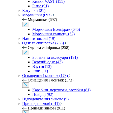
Кивки VAST (155)
Різне (91)
Котушки (21)
Мормишки (697)
Мормишки (697)
Мормишки Вольфрам (645)
Мормишки свинець (52)
Намети зимові (19)
Одяг та екіпіровка (258)
Одяг та екіпіровка (258)
Білизна та аксесуари (191)
Верхній одяг (43)
Взуття (13)
Інше (11)
Оснащення і монтаж (173)
Оснащення і монтаж (173)
Карабіни, вертлюги, застібки (81)
Повідці (92)
Підгодовування зимове (9)
Принади зимові (911)
Принади зимові (911)