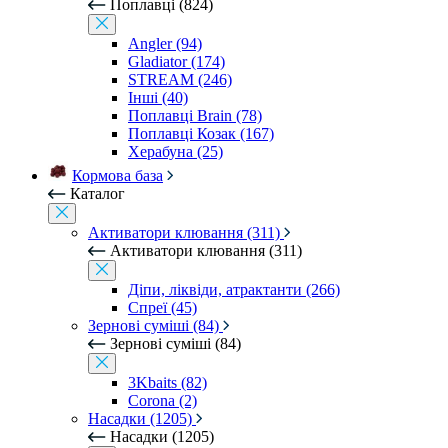
Поплавці (824)
Angler (94)
Gladiator (174)
STREAM (246)
Інші (40)
Поплавці Brain (78)
Поплавці Козак (167)
Херабуна (25)
Кормова база
Каталог
Активатори клювання (311)
Активатори клювання (311)
Діпи, ліквіди, атрактанти (266)
Спреї (45)
Зернові суміші (84)
Зернові суміші (84)
3Kbaits (82)
Corona (2)
Насадки (1205)
Насадки (1205)