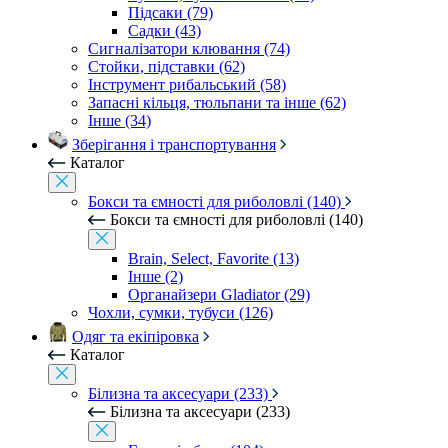
Підсаки (79)
Садки (43)
Сигналізатори клювання (74)
Стойки, підставки (62)
Інструмент рибальський (58)
Запасні кільця, тюльпани та інше (62)
Інше (34)
Зберігання і транспортування
Каталог
Бокси та ємності для риболовлі (140)
Бокси та ємності для риболовлі (140)
Brain, Select, Favorite (13)
Інше (2)
Органайзери Gladiator (29)
Чохли, сумки, тубуси (126)
Одяг та екіпіровка
Каталог
Білизна та аксесуари (233)
Білизна та аксесуари (233)