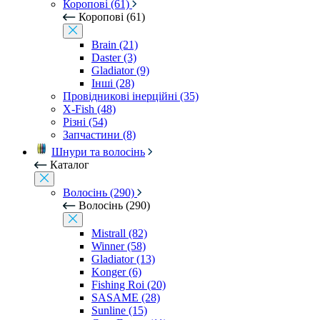
Коропові (61)
Коропові (61)
Brain (21)
Daster (3)
Gladiator (9)
Інші (28)
Провідникові інерційні (35)
X-Fish (48)
Різні (54)
Запчастини (8)
Шнури та волосінь
Каталог
Волосінь (290)
Волосінь (290)
Mistrall (82)
Winner (58)
Gladiator (13)
Konger (6)
Fishing Roi (20)
SASAME (28)
Sunline (15)