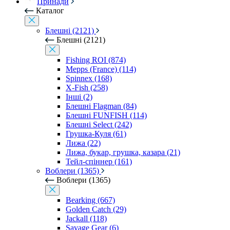
Принади
Каталог
Блешні (2121)
Блешні (2121)
Fishing ROI (874)
Mepps (France) (114)
Spinnex (168)
X-Fish (258)
Інші (2)
Блешні Flagman (84)
Блешні FUNFISH (114)
Блешні Select (242)
Грушка-Куля (61)
Лижа (22)
Лижа, букар, грушка, казара (21)
Тейл-спіннер (161)
Воблери (1365)
Воблери (1365)
Bearking (667)
Golden Catch (29)
Jackall (118)
Savage Gear (6)