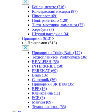
Бойли, пелетс (716)
Консервовані насадки (87)
Пінопласт (69)
Повітряне тісто (120)
Тісто, мастирка, мамалига (72)
Херабуна (7)
Штучні насадки (134)
Прикормки (613)
Прикормки (613)
Прикормки Trinity Baits (172)
Технопланктон Profmontazh (36)
REALFISH (55)
INTERKRILL (58)
PEREKAT (69)
Brain (16)
Carptronik (36)
Прикормки 3K Baits (35)
RPF (16)
Клейковина (11)
FCF (3)
Макуха (89)
Технопланктон (53)