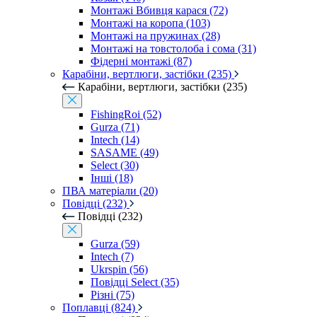
Монтажі Вбивця карася (72)
Монтажі на коропа (103)
Монтажі на пружинах (28)
Монтажі на товстолоба і сома (31)
Фідерні монтажі (87)
Карабіни, вертлюги, застібки (235)
Карабіни, вертлюги, застібки (235)
FishingRoi (52)
Gurza (71)
Intech (14)
SASAME (49)
Select (30)
Інші (18)
ПВА матеріали (20)
Повідці (232)
Повідці (232)
Gurza (59)
Intech (7)
Ukrspin (56)
Повідці Select (35)
Різні (75)
Поплавці (824)