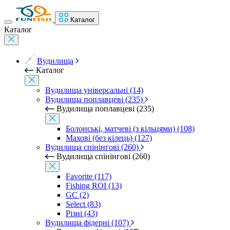
Каталог
Каталог
Вудилища
Каталог
Вудилища універсальні (14)
Вудилища поплавцеві (235)
Вудилища поплавцеві (235)
Болонські, матчеві (з кільцями) (108)
Махові (без кілець) (127)
Вудилища спінінгові (260)
Вудилища спінінгові (260)
Favorite (117)
Fishing ROI (13)
GC (2)
Select (83)
Різні (43)
Вудилища фідерні (107)