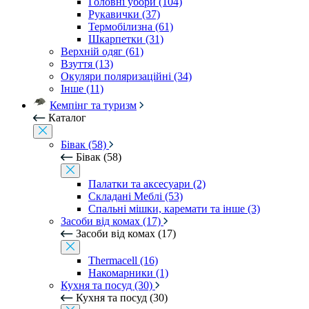
Головні убори (104)
Рукавички (37)
Термобілизна (61)
Шкарпетки (31)
Верхній одяг (61)
Взуття (13)
Окуляри поляризаційні (34)
Інше (11)
Кемпінг та туризм
Каталог
Бівак (58)
Бівак (58)
Палатки та аксесуари (2)
Складані Меблі (53)
Спальні мішки, каремати та інше (3)
Засоби від комах (17)
Засоби від комах (17)
Thermacell (16)
Накомарники (1)
Кухня та посуд (30)
Кухня та посуд (30)